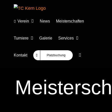
Zum
Inhalt
springen
Verein
News
Meisterschaften
Turniere
Galerie
Services
Kontakt
Platzbuchung
Meistersch