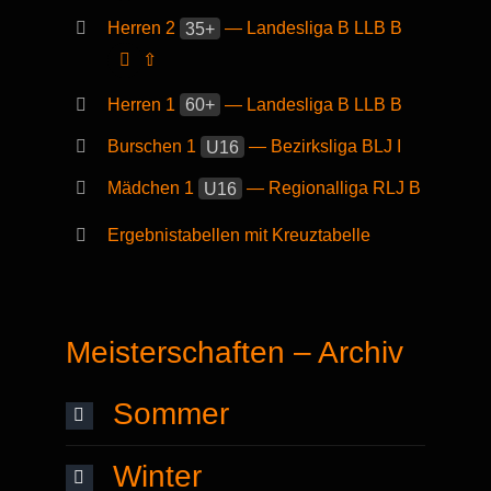
Herren 2
35+
— Landesliga B LLB B
⇧
Herren 1
60+
— Landesliga B LLB B
Burschen 1
U16
— Bezirksliga BLJ I
Mädchen 1
U16
— Regionalliga RLJ B
Ergebnistabellen mit Kreuztabelle
Meisterschaften – Archiv
Sommer
Winter