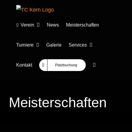
Zum
Inhalt
springen
Verein
News
Meisterschaften
Turniere
Galerie
Services
Kontakt
Platzbuchung
Meisterschaften