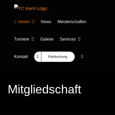
Zum
Inhalt
springen
Verein
News
Meisterschaften
Turniere
Galerie
Services
Kontakt
Platzbuchung
Mitgliedschaft