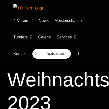
Zum
Inhalt
springen
Verein
News
Meisterschaften
Turniere
Galerie
Services
Kontakt
Platzbuchung
Weihnachts
2023