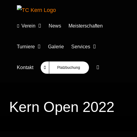
Zum
Inhalt
springen
Verein
News
Meisterschaften
Turniere
Galerie
Services
Kontakt
Platzbuchung
Kern Open 2022