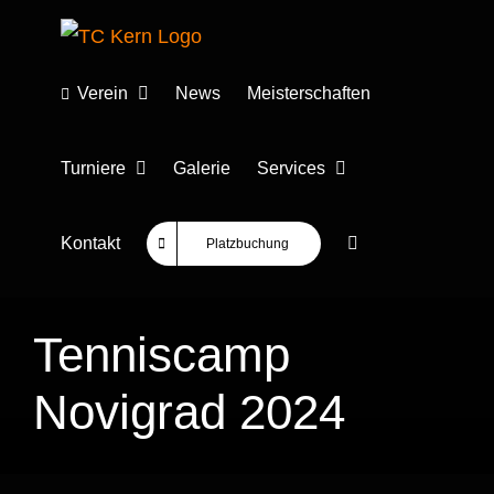
Zum
Inhalt
springen
Verein
News
Meisterschaften
Turniere
Galerie
Services
Kontakt
Platzbuchung
Tenniscamp
Novigrad 2024